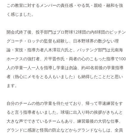
この教室に対するメンバーの責任感・やる気・親睦・融和を強
く感じました。
開会式終了後、投手部門はプロ野球12球団の内8球団のピッチン
グコーチ・ロッテの監督も経験し、日本野球界の数少ない理
論・実技・指導力者八木澤荘六氏と、バッテング部門は元南海
ホークスの強打者、片平晋作氏・両者の心のこもった指導で100
人の学童一人一人を指導し学童は勿論、約40名前後の学童指導
者（熱心にメモをとる人もいました）も納得したことだと思い
ます。
自分のチームの他の学童を待たせており、帰って早速練習をす
ると言う指導者もいました。球場に出入り時の挨拶がきちんと
大きな声でできているチームもあり、練習最後の大切な仕事、
グランドに感謝と怪我の防止などからグランドならしは、全員