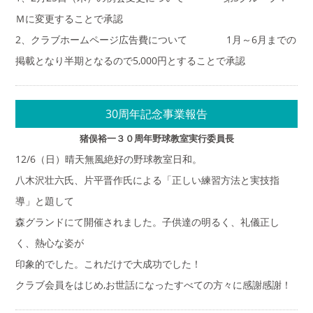
Ｍに変更することで承認
2、クラブホームページ広告費について 1月～6月までの
掲載となり半期となるので5,000円とすることで承認
30周年記念事業報告
猪俣裕一３０周年野球教室実行委員長
12/6（日）晴天無風絶好の野球教室日和。
八木沢壮六氏、片平晋作氏による「正しい練習方法と実技指
導」と題して
森グランドにて開催されました。子供達の明るく、礼儀正し
く、熱心な姿が
印象的でした。これだけで大成功でした！
クラブ会員をはじめ,お世話になったすべての方々に感謝感謝！