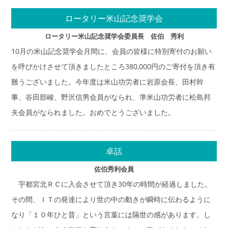
ロータリー米山記念奨学会
ロータリー米山記念奨学会委員長 佐伯 秀利
10月の米山記念奨学会月間に、会員の皆様に特別寄付のお願い
を呼びかけさせて頂きましたところ380,000円のご寄付を頂き有
難うございました。今年度は米山功労者に岩原会長、田村幹
事、谷田部峻、野沢信男会員がなられ、準米山功労者に松島邦
夫会員がなられました。おめでとうございました。
卓話
佐伯秀利会員
宇都宮北ＲＣに入会させて頂き30年の時間が経過しました。
その間、ＩＴの発達により世の中の動きが瞬時に伝わるように
なり「１０年ひと昔」という言葉には隔世の感があります。し