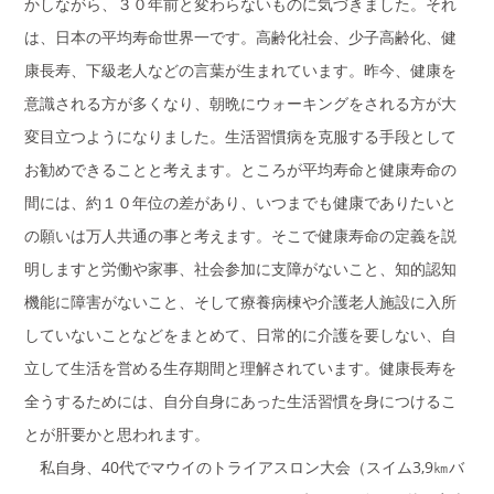
かしながら、３０年前と変わらないものに気づきました。それ
は、日本の平均寿命世界一です。高齢化社会、少子高齢化、健
康長寿、下級老人などの言葉が生まれています。昨今、健康を
意識される方が多くなり、朝晩にウォーキングをされる方が大
変目立つようになりました。生活習慣病を克服する手段として
お勧めできることと考えます。ところが平均寿命と健康寿命の
間には、約１０年位の差があり、いつまでも健康でありたいと
の願いは万人共通の事と考えます。そこで健康寿命の定義を説
明しますと労働や家事、社会参加に支障がないこと、知的認知
機能に障害がないこと、そして療養病棟や介護老人施設に入所
していないことなどをまとめて、日常的に介護を要しない、自
立して生活を営める生存期間と理解されています。健康長寿を
全うするためには、自分自身にあった生活習慣を身につけるこ
とが肝要かと思われます。
私自身、40代でマウイのトライアスロン大会（スイム3,9㎞バ