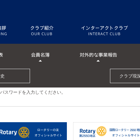
５つの奉仕
クラブ略歴
歴史
クラブ現況報
[ 意義ある業績賞 受賞歴 ]
パスワードを入力してください。
2003-04年度
2005-06年度
[ 協同プロジェクト最高賞 受賞歴 ]
2005-06年度