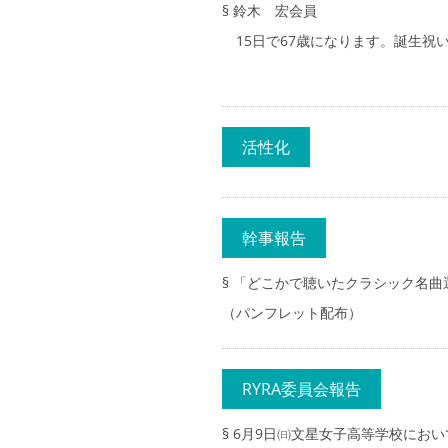
§ 鈴木 宏会員
15日で67歳になります。誕生祝
活性化
幹事報告
§ 「どこかで聴いたクラシック名
（パンフレット配布）
RYRA委員会報告
§ 6月9日㈰文星女子高等学校にお