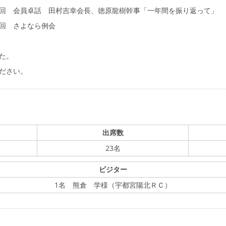
43回 会員卓話 田村吉幸会長、徳原龍樹幹事「一年間を振り返って」
4回 さよなら例会
た。
ださい。
出席数
23名
ビジター
1名 熊倉 学様（宇都宮陽北ＲＣ）