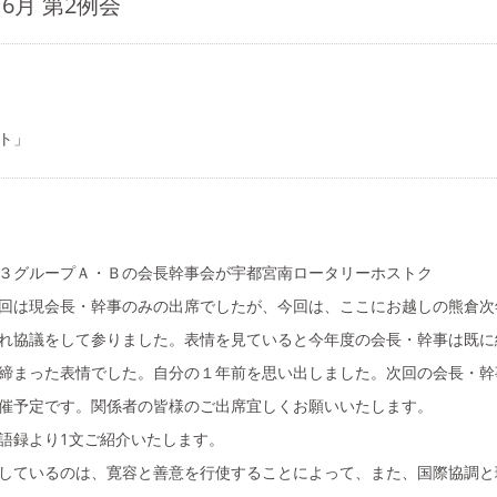
 6月 第2例会
認証状/クラブバナー
書式ダウンロード
ト」
３グループＡ・Ｂの会長幹事会が宇都宮南ロータリーホストク
回は現会長・幹事のみの出席でしたが、今回は、ここにお越しの熊倉次
れ協議をして参りました。表情を見ていると今年度の会長・幹事は既に
締まった表情でした。自分の１年前を思い出しました。次回の会長・幹
催予定です。関係者の皆様のご出席宜しくお願いいたします。
語録より1文ご紹介いたします。
しているのは、寛容と善意を行使することによって、また、国際協調と