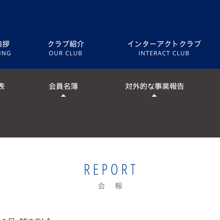
５つの奉仕
クラブ略歴
[ 意義ある業績賞 受賞歴 ]
2003-04年度
2005-06年度
[ 協同プロジェクト最高賞 受賞歴 ]
2005-06年度