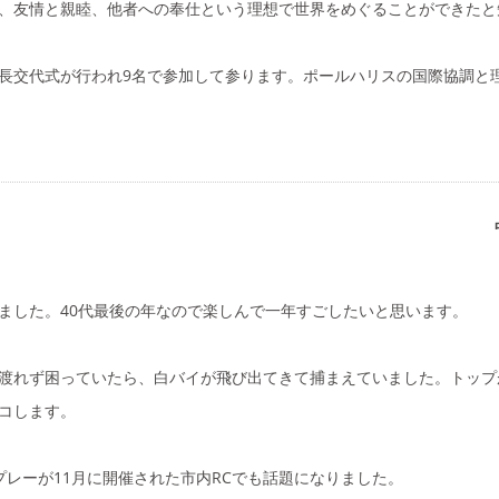
、友情と親睦、他者への奉仕という理想で世界をめぐることができたと
長交代式が行われ9名で参加して参ります。ポールハリスの国際協調と
した。40代最後の年なので楽しんで一年すごしたいと思います。
渡れず困っていたら、白バイが飛び出てきて捕まえていました。トップ
コします。
レーが11月に開催された市内RCでも話題になりました。