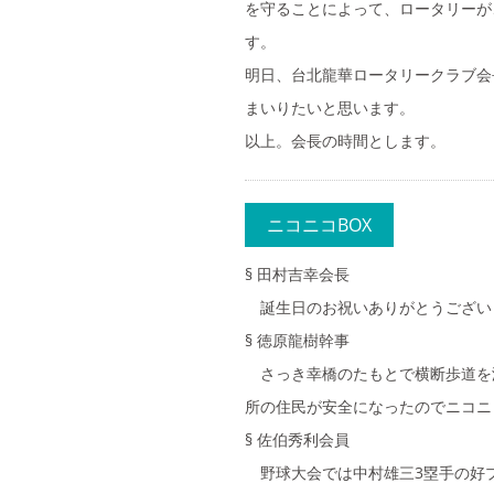
を守ることによって、ロータリーが
す。
明日、台北龍華ロータリークラブ会
まいりたいと思います。
以上。会長の時間とします。
ニコニコBOX
§ 田村吉幸会長
誕生日のお祝いありがとうございま
§ 徳原龍樹幹事
さっき幸橋のたもとで横断歩道を
所の住民が安全になったのでニコニ
§ 佐伯秀利会員
野球大会では中村雄三3塁手の好プ