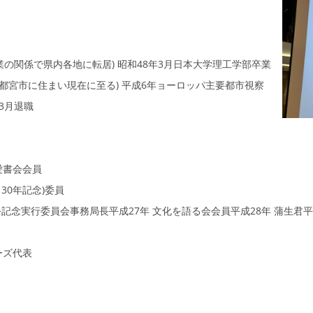
業の関係で県内各地に転居) 昭和48年3月日本大学理工学部卒業
宇都宮市に住まい現在に至る) 平成6年ョーロッパ主要都市視察
年3月退職
愛書会会員
30年記念)委員
祭記念実行委員会事務局長平成27年 文化を語る会会員平成28年 蒲生
ーズ代表