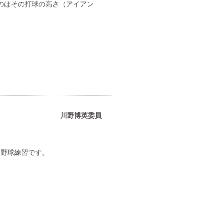
のはその打球の高さ（アイアン
。
川野博英委員
て野球練習です。