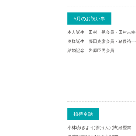
6月のお祝い事
本人誕生 田村 晃会員・田村吉幸
奥様誕生 藤田克彦会員・猪俣裕一
結婚記念 岩原臣男会員
招待卓話
小林暁(ぎよう)雲(うん) (博)経歴書