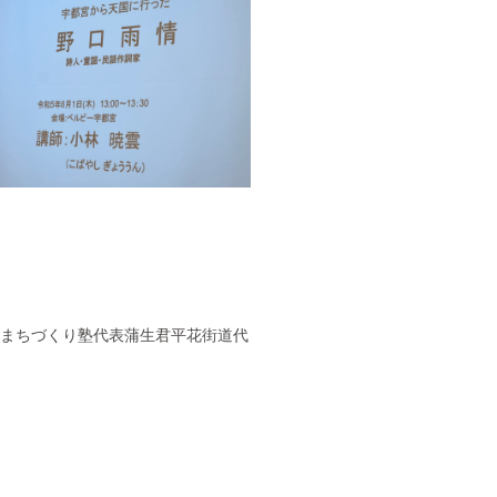
君平まちづくり塾代表蒲生君平花街道代