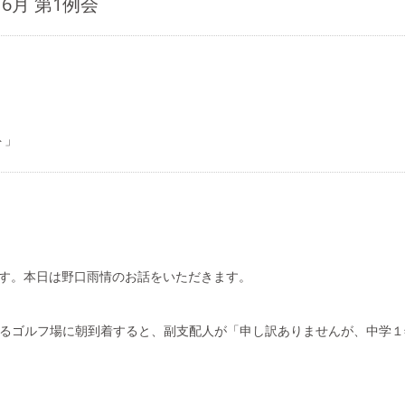
 6月 第1例会
認証状/クラブバナー
書式ダウンロード
ト」
す。本日は野口雨情のお話をいただきます。
訪れるゴルフ場に朝到着すると、副支配人が「申し訳ありませんが、中学