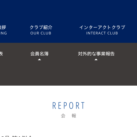
５つの奉仕
クラブ略歴
[ 意義ある業績賞 受賞歴 ]
2003-04年度
2005-06年度
[ 協同プロジェクト最高賞 受賞歴 ]
2005-06年度