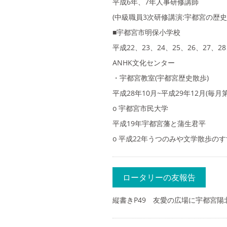
平成6年、7年人事研修講師
(中級職員3次研修講演:宇都宮の歴
■宇都宮市明保小学校
平成22、23、24、25、26、27、
ANHK文化センター
・宇都宮教室(宇都宮歴史散歩)
平成28年10月~平成29年12月(毎
o 宇都宮市民大学
平成19年宇都宮藩と蒲生君平
o 平成22年うつのみや文学散歩の
ロータリーの友報告
縦書きP49 友愛の広場に宇都宮