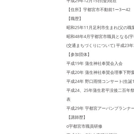
平成29年12月15日(金)現在
【住所】宇都宮市不動前1ー3ー42
【職歴】
昭和25年11月足利市生まれ(父の職
昭和48年4月宇都宮市職員となる(
(交通まちづくりについて) 平成23
【参加団体】
平成19年 蒲生神社奉賛会入会
平成20年 蒲生神社奉賛会理事下野
平成24年 野口雨情コンサート(生誕1
平成24、25年蒲生君平没後二百年
表
平成29年 宇都宮アーバンプランナ
【講師歴】
o宇都宮市職員研修