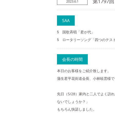
第1797回
2023.6.1
SAA
§ 国歌斉唱「君が代」
§ ロータリーソング「四つのテス
会長の時間
本日のお客様をご紹介致します。
蒲生君平花街道会長、小林暁雲様で
先日（5/28）家内と二人でよく
ないでしょうか？」
もちろん快諾しました。