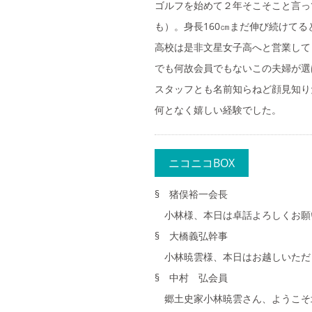
ゴルフを始めて２年そこそこと言っ
も）。身長160㎝まだ伸び続けて
高校は是非文星女子高へと営業して
でも何故会員でもないこの夫婦が選
スタッフとも名前知らねど顔見知り
何となく嬉しい経験でした。
ニコニコBOX
§ 猪俣裕一会長
小林様、本日は卓話よろしくお願い
§ 大橋義弘幹事
小林暁雲様、本日はお越しいただ
§ 中村 弘会員
郷土史家小林暁雲さん、ようこそ