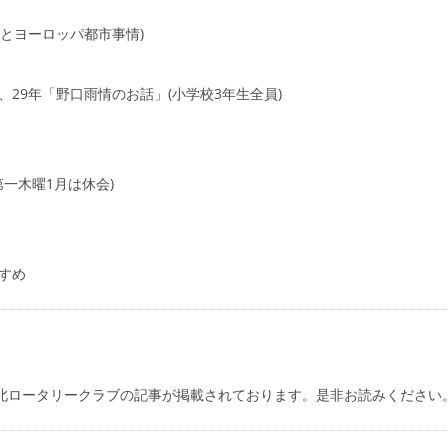
史とヨーロッパ都市事情)
28、29年「野口雨情のお話」(小学校3年生全員)
月第一木曜1月は休会)
すすめ
陽北ロータリークラブの記事が掲載されております。是非お読みください