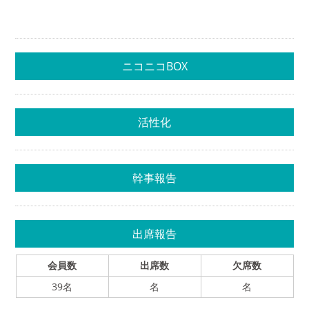
ニコニコBOX
活性化
幹事報告
出席報告
会員数
出席数
欠席数
39名
名
名