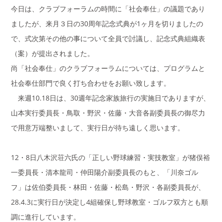
今日は、クラブフォーラムの時間に「社会奉仕」の議題であり
ましたが、来月３日の30周年記念式典が1ヶ月を切りましたの
で、式次第その他の事について全員で討議し、記念式典組織表
（案）が提出されました。
尚「社会奉仕」のクラブフォーラムについては、プログラムと
社会奉仕部門で良く打ち合わせをお願い致します。
来週10.18日は、30週年記念家族旅行の実施日でありますが、
山本実行委員長・鳥取・野沢・佐藤・大音各副委員長の御尽力
で用意万端整いまして、実行日が待ち遠しく思います。
12・8日八木沢荘六氏の「正しい野球練習・実技教室」が猪俣裕
一委員長・清本龍司・仲田陽介副委員長のもと、「川奈ゴル
フ」は佐伯委員長・林田・佐藤・松島・野沢・各副委員長が、
28.4.3に実行日が決定し4組確保し野球教室・ゴルフ双方とも順
調に進行しています。